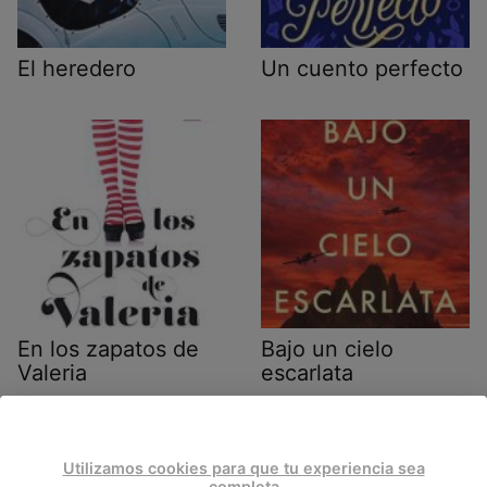
El heredero
Un cuento perfecto
En los zapatos de
Bajo un cielo
Valeria
escarlata
Utilizamos cookies para que tu experiencia sea
completa