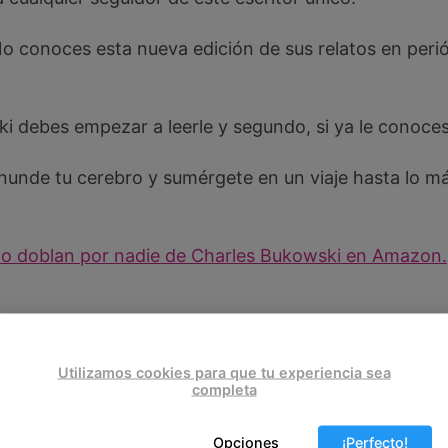
 conoces esta nueva edición de sus relatos en periód
i debes empezar a leerle y segundo, si ya le conoces,
 inunde tu cerebro y sumérgete en un viaje hasta lo 
no doblan por nadie de Charles Bukowski en Amazon.
Utilizamos cookies para que tu experiencia sea
completa
Opciones
¡Perfecto!