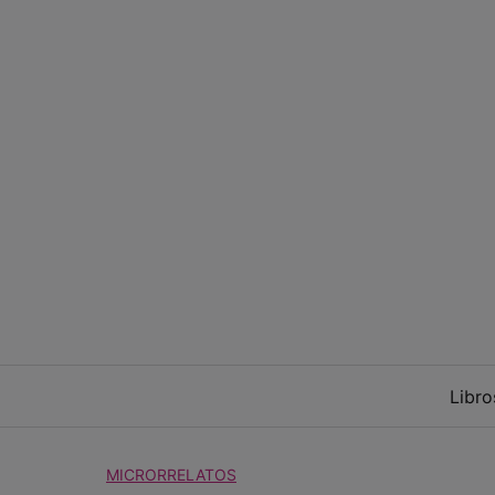
Saltar
al
contenido
Libro
MICRORRELATOS