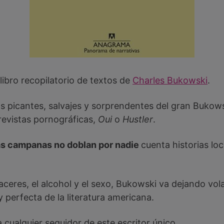
libro recopilatorio de textos de
Charles Bukowski
.
ás picantes, salvajes y sorprendentes del gran Bukows
revistas pornográficas,
Oui
o
Hustler
.
s campanas no doblan por nadie
cuenta historias lo
eres, el alcohol y el sexo, Bukowski va dejando vola
 perfecta de la literatura americana.
a cualquier seguidor de este escritor único.