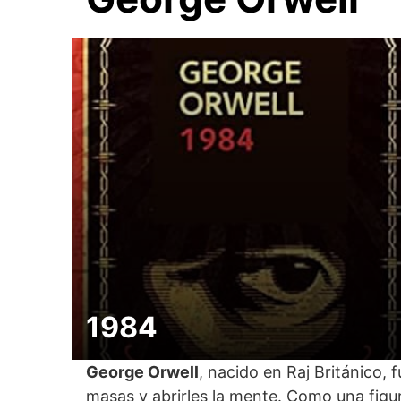
1984
George Orwell
, nacido en Raj Británico, 
masas y abrirles la mente. Como una figur