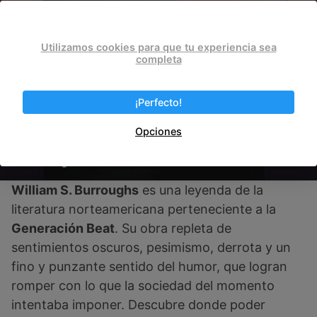
El almuerzo desnudo
Utilizamos cookies para que tu experiencia sea
completa
¡Perfecto!
Opciones
Yonqui
William S. Burroughs
es una leyenda de la
literatura norteamericana perteneciente a la
Generación Beat
. Su obra repleta de
sentimientos oscuros, pesimismo, derrota y un
fino y punzante sentido del humor, que logran
romper con lo que la sociedad del momento
intentaba imponer. Descubre donde poder