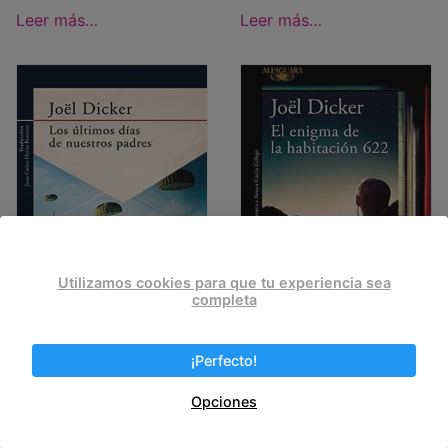
Leer más…
Leer más…
Utilizamos cookies para que tu experiencia sea
completa
¡Perfecto!
Los últimos días de
El enigma de la
nuestros padres
habitación 622
Opciones
Los últimos días de
El enigma de la