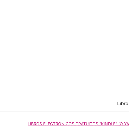
Saltar
al
contenido
Libro
LIBROS ELECTRÓNICOS GRATUITOS "KINDLE" (O YA 