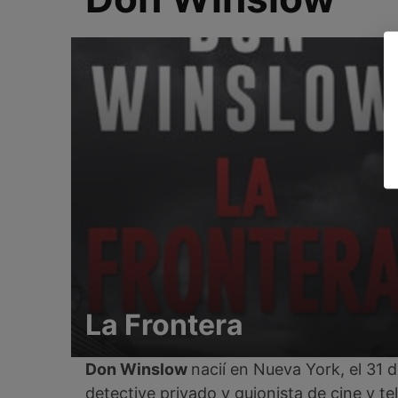
La Frontera
Don Winslow
nacií en Nueva York, el 31 
detective privado y guionista de cine y t