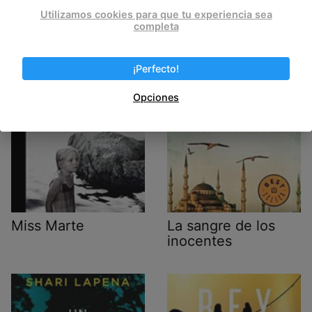
Post Views:
550
Utilizamos cookies para que tu experiencia sea
completa
Entradas relacionadas
¡Perfecto!
Opciones
Miss Marte
La sangre de los
inocentes