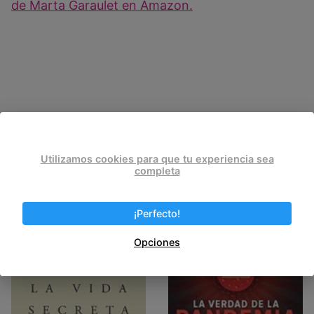
de Marta Garaulet en Amazon.
Utilizamos cookies para que tu experiencia sea
completa
Post Views:
671
¡Perfecto!
Entradas relacionadas
Opciones