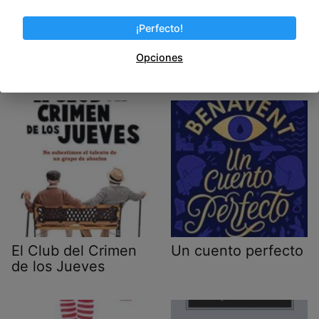
Post Views:
598
¡Perfecto!
Opciones
Entradas relacionadas
El Club del Crimen
Un cuento perfecto
de los Jueves