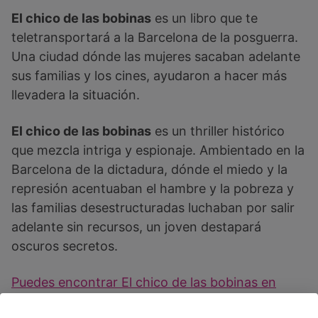
El chico de las bobinas
es un libro que te
teletransportará a la Barcelona de la posguerra.
Una ciudad dónde las mujeres sacaban adelante
sus familias y los cines, ayudaron a hacer más
llevadera la situación.
El chico de las bobinas
es un thriller histórico
que mezcla intriga y espionaje. Ambientado en la
Barcelona de la dictadura, dónde el miedo y la
represión acentuaban el hambre y la pobreza y
las familias desestructuradas luchaban por salir
adelante sin recursos, un joven destapará
oscuros secretos.
Puedes encontrar El chico de las bobinas en
Amazon.