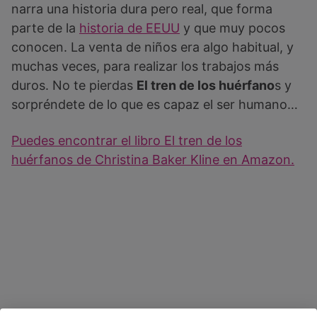
narra una historia dura pero real, que forma
parte de la
historia de EEUU
y que muy pocos
conocen. La venta de niños era algo habitual, y
muchas veces, para realizar los trabajos más
duros. No te pierdas
El tren de los huérfano
s y
sorpréndete de lo que es capaz el ser humano…
Puedes encontrar el libro El tren de los
huérfanos de Christina Baker Kline en Amazon.