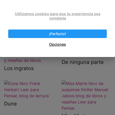
Post Views:
867
Utilizamos cookies para que tu experiencia sea
completa
Entradas relacionadas
¡Perfecto!
Opciones
De ninguna parte
Los ingratos
Dune