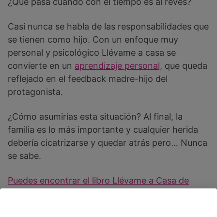
¿Qué pasa cuando con el tiempo es al revés?
Casi nunca se habla de las responsabilidades que
se tienen como hijo. Con un enfoque muy
personal y psicológico Llévame a casa se
convierte en un
aprendizaje personal,
que queda
reflejado en el feedback madre-hijo del
protagonista.
¿Cómo asumirías esta situación? Al final, la
familia es lo más importante y cualquier herida
debería cicatrizarse y quedar atrás pero… Nunca
se sabe.
Puedes encontrar el libro Llévame a Casa de
Jesús Carrasco Jaramillo en Amazon.