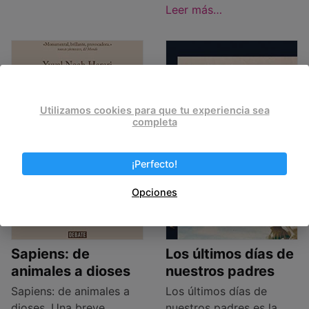
Leer más…
Utilizamos cookies para que tu experiencia sea
completa
¡Perfecto!
Opciones
Sapiens: de
Los últimos días de
animales a dioses
nuestros padres
Sapiens: de animales a
Los últimos días de
dioses. Una breve
nuestros padres es la