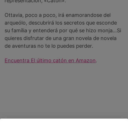
representación, «Catón».
Ottavia, poco a poco, irá enamorandose del
arqueólo, descubrirá los secretos que esconde
su família y entenderá por qué se hizo monja…Si
quieres disfrutar de una gran novela de novela
de aventuras no te lo puedes perder.
Encuentra El último catón en Amazon
.