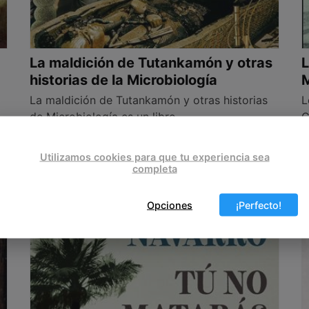
La maldición de Tutankamón y otras
L
historias de la Microbiología
M
La maldición de Tutankamón y otras historias
L
de Microbiología es un libro,
C
Leer más…
L
Utilizamos cookies para que tu experiencia sea
completa
Opciones
¡Perfecto!